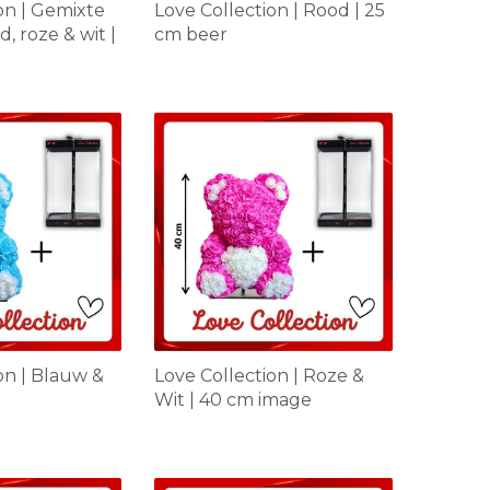
on | Gemixte
Love Collection | Rood | 25
, roze & wit |
cm beer
on | Blauw &
Love Collection | Roze &
Wit | 40 cm image