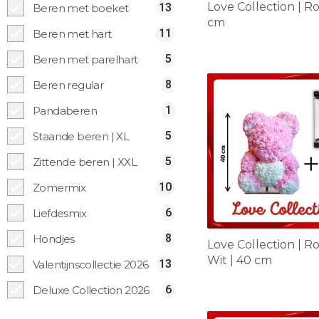
Love Collection | Ro
13
Beren met boeket
cm
11
Beren met hart
5
Beren met parelhart
8
Beren regular
1
Pandaberen
5
Staande beren | XL
5
Zittende beren | XXL
10
Zomermix
6
Liefdesmix
8
Hondjes
Love Collection | R
Wit | 40 cm
13
Valentijnscollectie 2026
6
Deluxe Collection 2026