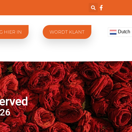
Dutch
G HIER IN
WORDT KLANT
served
026