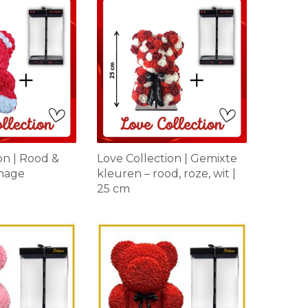
on | Rood &
Love Collection | Gemixte
image
kleuren – rood, roze, wit |
25 cm