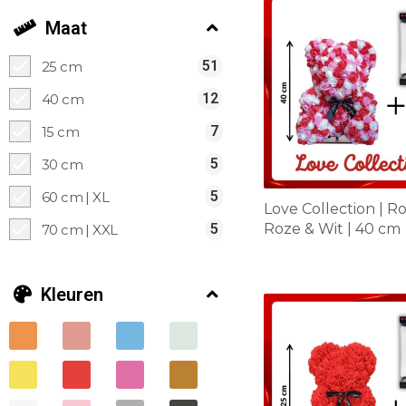
Maat
51
25 cm
12
40 cm
7
15 cm
5
30 cm
5
60 cm | XL
Love Collection | R
Roze & Wit | 40 cm
5
70 cm | XXL
Kleuren