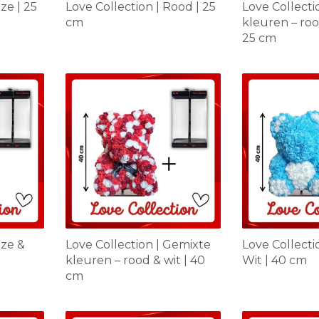
ze | 25
Love Collection | Rood | 25
Love Collecti
cm
kleuren – rood
25 cm
oze &
Love Collection | Gemixte
Love Collecti
kleuren – rood & wit | 40
Wit | 40 cm
cm