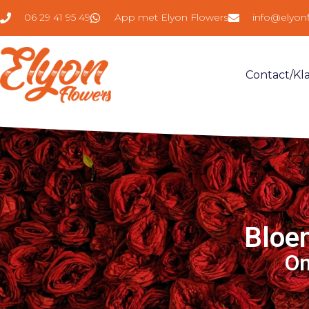
06 29 41 95 49
App met Elyon Flowers
info@elyon
Contact/kl
Bloem
On