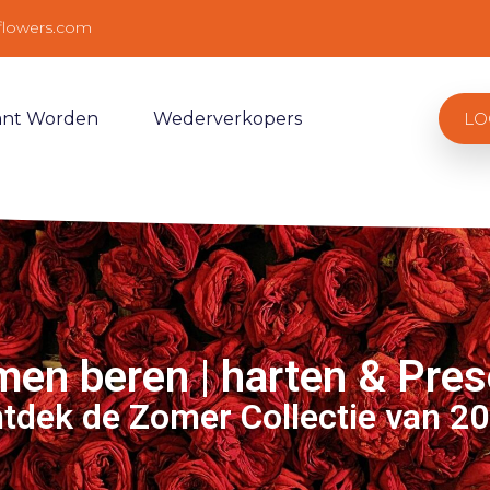
flowers.com
ant Worden
Wederverkopers
LO
en beren | harten & Pre
tdek de Zomer Collectie van 2