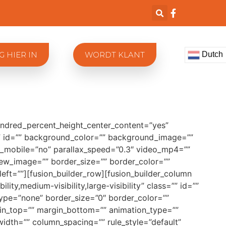
Dutch
G HIER IN
WORDT KLANT
undred_percent_height_center_content=”yes”
s=”” id=”” background_color=”” background_image=””
_mobile=”no” parallax_speed=”0.3″ video_mp4=””
ew_image=”” border_size=”” border_color=””
ft=””][fusion_builder_row][fusion_builder_column
ity,medium-visibility,large-visibility” class=”” id=””
pe=”none” border_size=”0″ border_color=””
gin_top=”” margin_bottom=”” animation_type=””
width=”” column_spacing=”” rule_style=”default”