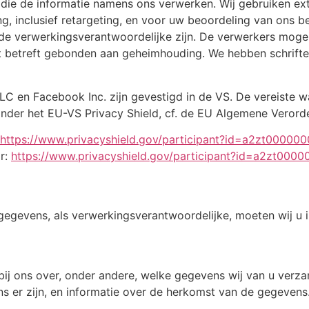
die de informatie namens ons verwerken. Wij gebruiken ex
g, inclusief retargeting, en voor uw beoordeling van ons be
de verwerkingsverantwoordelijke zijn. De verwerkers moge
it betreft gebonden aan geheimhouding. We hebben schrifte
LC en Facebook Inc. zijn gevestigd in de VS. De vereiste
der het EU-VS Privacy Shield, cf. de EU Algemene Verord
https://www.privacyshield.gov/participant?id=a2zt00000
r:
https://www.privacyshield.gov/participant?id=a2zt00
egevens, als verwerkingsverantwoordelijke, moeten wij u 
n bij ons over, onder andere, welke gegevens wij van u ver
 er zijn, en informatie over de herkomst van de gegevens