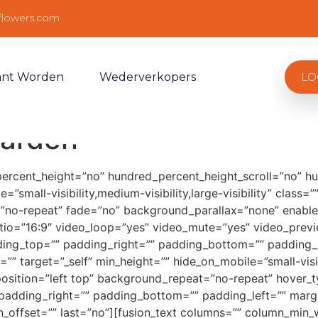
flowers.com
ant Worden
Wederverkopers
LO
arden
percent_height=”no” hundred_percent_height_scroll=”no” h
small-visibility,medium-visibility,large-visibility” clas
”no-repeat” fade=”no” background_parallax=”none” enable
tio=”16:9″ video_loop=”yes” video_mute=”yes” video_previ
ing_top=”” padding_right=”” padding_bottom=”” padding_le
”” target=”_self” min_height=”” hide_on_mobile=”small-visibil
ition=”left top” background_repeat=”no-repeat” hover_ty
” padding_right=”” padding_bottom=”” padding_left=”” mar
n_offset=”” last=”no”][fusion_text columns=”” column_min_