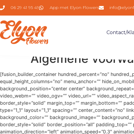
06 29 41 95 49
App met Elyon Flowers
info@elyon
Contact/kl
Algemene voorwa
[fusion_builder_container hundred_percent=”no” hundred_
equal_height_columns=”no” menu_anchor=”” hide_on_mobile=”
background_position=”center center” background_repeat=
video_webm=”” video_ogv=”” video_url=”” video_aspect_ra
border_style=”solid” margin_top=”” margin_bottom=”” padd
type=”1_1″ layout=”1_1″ spacing=”” center_content=”no” link=
background_color=”” background_image=”” background_pos
border_style=”solid” border_position=”all” padding_top=”
animation_direction=”left” animation_speed=”0.3″ animatio