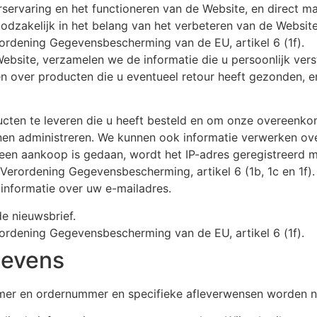
servaring en het functioneren van de Website, en direct mar
zakelijk in het belang van het verbeteren van de Website
rdening Gegevensbescherming van de EU, artikel 6 (1f).
site, verzamelen we de informatie die u persoonlijk verstr
n over producten die u eventueel retour heeft gezonden, e
oducten te leveren die u heeft besteld en om onze overeenk
nnen administreren. We kunnen ook informatie verwerken ov
s een aankoop is gedaan, wordt het IP-adres geregistreerd 
erordening Gegevensbescherming, artikel 6 (1b, 1c en 1f).
informatie over uw e-mailadres.
e nieuwsbrief.
rdening Gegevensbescherming van de EU, artikel 6 (1f).
gevens
mer en ordernummer en specifieke afleverwensen worden ni