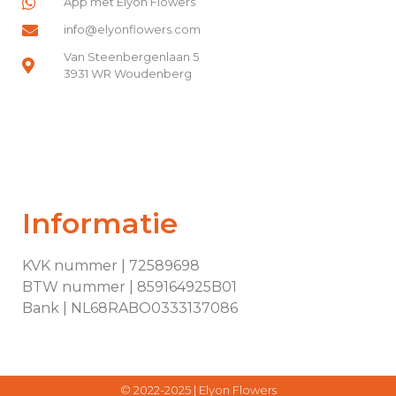
App met Elyon Flowers
info@elyonflowers.com
Van Steenbergenlaan 5
3931 WR Woudenberg
Informatie
KVK nummer | 72589698
BTW nummer | 859164925B01
Bank | NL68RABO0333137086
© 2022-2025 |
Elyon Flowers