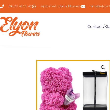
06 29 41 95 49
App met Elyon Flowers
info@elyon
Contact/kl