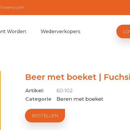
flowers.com
ant Worden
Wederverkopers
LO
Beer met boeket | Fuchsi
Artikel:
60-102
Categorie
Beren met boeket
BESTELLEN