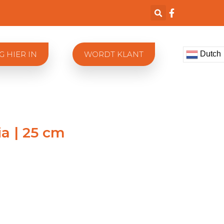
Dutch
G HIER IN
WORDT KLANT
a | 25 cm