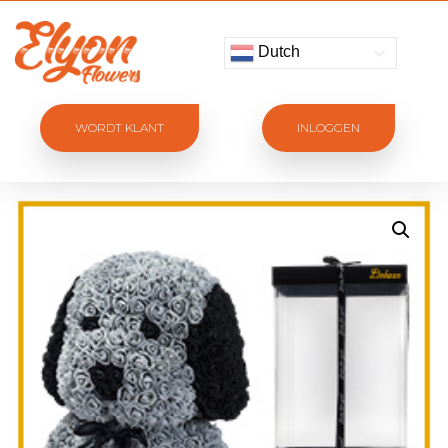
Dutch
WORDT KLANT
INLOGGEN