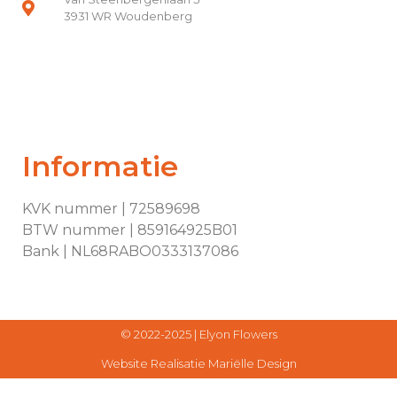
3931 WR Woudenberg
Informatie
KVK nummer | 72589698
BTW nummer | 859164925B01
Bank | NL68RABO0333137086
© 2022-2025 |
Elyon Flowers
Website Realisatie
Mariëlle Design