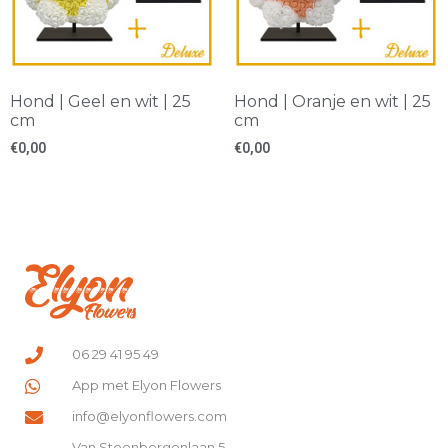
Hond | Geel en wit | 25
Hond | Oranje en wit | 25
cm
cm
€
0,00
€
0,00
06 29 41 95 49
App met Elyon Flowers
info@elyonflowers.com
Van Steenbergenlaan 5